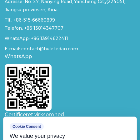
Adresse:
No. 27, Nanying Road, Yancheng City(224051),
Jiangsu-provinsen, Kina
Tlf.: +86-515-66660899
Telefon: +86 13814347707
WhatsApp:
+86 13914622411
E-mail: contact@buletedan.com
WhatsApp
Certificeret virksomhed
Cookie Consent
We value your privacy