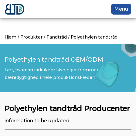
Menu
Hjem
/
Produkter
/
Tandtråd
/
Polyethylen tandtråd
Polyethylen tandtråd OEM/ODM
Lær, hvordan cirkulære løsninger fremmer
bæredygtighed i hele produktionskæden.
Polyethylen tandtråd Producenter
information to be updated