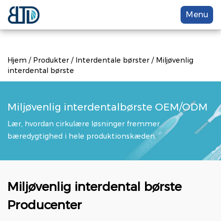
Menu
Hjem
/
Produkter
/
Interdentale børster
/
Miljøvenlig
interdental børste
Miljøvenlig interdentalbørste OEM/ODM
Lær, hvordan cirkulære løsninger fremmer
bæredygtighed i hele produktionskæden.
Miljøvenlig interdental børste
Producenter