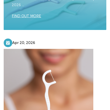
2026 ...
Bulete
profess
FIND OUT MORE
FIND 
Apr 20, 2026