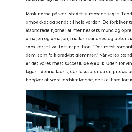
Maskinerne på værkstedet summede sagte. Tandtr
ompakket og sendt til hele verden. De forbliver t
afsondrede hjørner af menneskets mund og opret
emaljen og emaljen, mellem sundhed og potentielle
som lærte kvalitetsinspektion: "Det mest romanti
dem, som folk gradvist glemmer." Når vores tænde
er det vores mest succesfulde øjeblik. Uden for vin
lager. I denne fabrik, der fokuserer på en præcisio
behøver at være jordskælvende; de skal bare fors