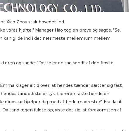
ant Xiao Zhou stak hovedet ind.
e vores hjerte." Manager Hao tog en prøve og sagde: "Se,
Den kan glide ind i det nærmeste mellemrum mellem
ektoren og sagde: "Dette er en sag sendt af den finske
e Emma klager altid over, at hendes tænder sætter sig fast,
i hendes tandbørste er tyk. Læreren rakte hende en
lle dinosaur hjælper dig med at finde madrester!" Fra da af
id. Da tandlægen fulgte op, viste det sig, at forekomsten af