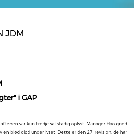
N JDM
M
ter" i GAP
ftenen var kun tredje sal stadig oplyst. Manager Hao gned
n blød glød under lyset. Dette er den 27. revision, de har