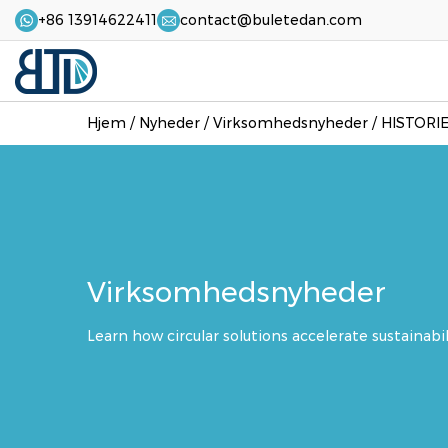
+86 13914622411
contact@buletedan.com
Hjem
/
Nyheder
/
Virksomhedsnyheder
/
HISTORI
Virksomhedsnyheder
Learn how circular solutions accelerate sustainabi