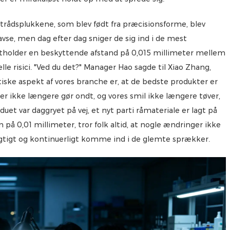
ådsplukkene, som blev født fra præcisionsforme, blev
avse, men dag efter dag sniger de sig ind i de mest
holder en beskyttende afstand på 0,015 millimeter mellem
 risici. "Ved du det?" Manager Hao sagde til Xiao Zhang,
ske aspekt af vores branche er, at de bedste produkter er
r ikke længere gør ondt, og vores smil ikke længere tøver,
duet var daggryet på vej, et nyt parti råmateriale er lagt på
n på 0,01 millimeter, tror folk altid, at nogle ændringer ikke
igtigt og kontinuerligt komme ind i de glemte sprækker.