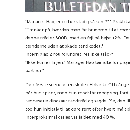
"Manager Hao, er du her stadig så sent?" " Praktik
"Tænker på, hvordan man får brugeren til at mærk
denne tråd er 300D, med en fejl på højst ±2%. 
tænderne uden at skade tandkødet."
Intern Xiao Zhou forundret: "er ikke tråd?"
"Ikke kun er linjen." Manager Hao tændte for proj
partner."
Den første scene er en skole i Helsinki. Otteårig
når hun spiser, men hun modstår rengøring, ford
tegneserie dinosaur tandtråd og sagde: "Se, den li
tog hun initiativ til at gøre rent efter hvert målt
interproksimal caries var faldet med 40 %.