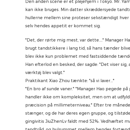
Den anden scene er et plejehjem i Tokyo. Mr. Yama
kan ikke bruges. Min datter skræddersyede tandt
hullerne mellem sine proteser selvstændigt hve
selv hendes appetit er kommet sig.
"Det, der rørte mig mest, var dette...." Manager H
brugt tandstikkere i lang tid, så hans tænder blive 
blev ikke kun problemet med fastsiddende tænder
Han efterlod en besked, der sagde: "Det viser si
værktøj blev valgt."
Praktikant Xiao Zhou tænkte: "så vi laver..."
"En bro af sunde vaner." "Manager Hao pegede på
handler ikke om kompleksitet, men om at udfylde d
præcision på millimeterniveau." Efter tre månede
stænger, og de har deres egen gruppe, og tilstø
gingivitis JiuZhenLv faldt med 52%. Vedhæftet m
tandtråd, og hulrummet mellem hendes fortænder