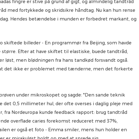
das fingre er stive på grund af gigt, og almindelig tandtråd
råd med fortykkede og skridsikre håndtag. Nu kan hun rense
r dag. Hendes betændelse i munden er forbedret markant, og
ao skiftede billeder - En programmør fra Beijing, som havde
større. Efter at have skiftet til elastiske, buede tandtråd,
 løst, men blødningen fra hans tandkød forsvandt også.
g, at det ikke er problemet med tænderne, men det forkerte
 prøven under mikroskopet og sagde: "Den sande teknik
et 0,5 millimeter hul, der ofte overses i daglig pleje med
r, fra Nordeuropa kunde feedback rapport: brug tandtråd
dende overflade caries forekomst reduceret med 37%,
ailen er også et foto - Emma smiler, mens hun holder en
 er mirakuløst holdt op med at sprede sig.