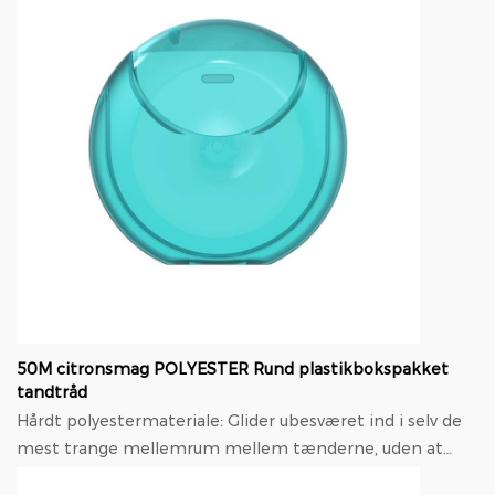
50M citronsmag POLYESTER Rund plastikbokspakket
tandtråd
Hårdt polyestermateriale: Glider ubesværet ind i selv de
mest trange mellemrum mellem tænderne, uden at
fuske eller knække som almindelig tandtråd, hvi...