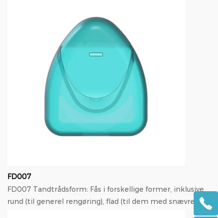
FD007
FD007 Tandtrådsform: Fås i forskellige former, inklusive
rund (til generel rengøring), flad (til dem med snævre
mellemrum mellem tænderne) og trekanted...